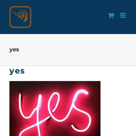
Skip
to
content
yes
yes